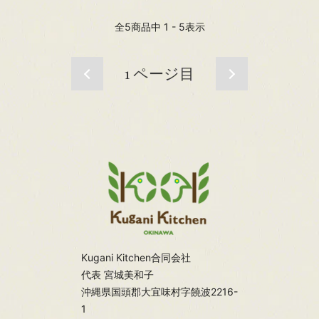
全
5
商品中
1 - 5
表示
1
ページ目
Kugani Kitchen合同会社
代表 宮城美和子
沖縄県国頭郡大宜味村字饒波2216-
1