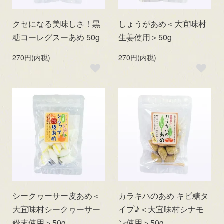
クセになる美味しさ！黒
しょうがあめ＜大宜味村
糖コーレグスーあめ 50g
生姜使用＞50g
270円(内税)
270円(内税)
シークヮーサー皮あめ＜
カラキハのあめ キビ糖タ
大宜味村シークヮーサー
イプ♪＜大宜味村シナモ
粉末使用＞50g
ン使用＞50g